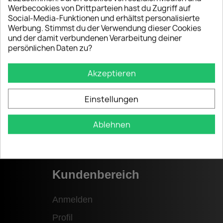
Werbecookies von Drittparteien hast du Zugriff auf
Informationen
Social-Media-Funktionen und erhältst personalisierte
Werbung. Stimmst du der Verwendung dieser Cookies
und der damit verbundenen Verarbeitung deiner
Datenschutzverordnung
persönlichen Daten zu?
Allgemeine Geschäftsbedingungen
Akzeptieren
Versandbedingungen
Widerrufsrecht
Einstellungen
Ablehnen
Kundenbereich
Anmelden
Profil