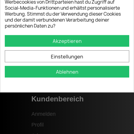
Werbecookies von Drittparteien hast du Zugriff auf
Informationen
Social-Media-Funktionen und erhältst personalisierte
Werbung. Stimmst du der Verwendung dieser Cookies
Datenschutzverordnung
und der damit verbundenen Verarbeitung deiner
persönlichen Daten zu?
Allgemeine Geschäftsbedingungen
Versandbedingungen
Akzeptieren
Widerrufsrecht
Einstellungen
Ablehnen
Kundenbereich
Anmelden
Profil