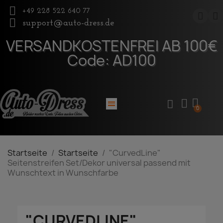
+49 228 522 640 77
support@auto-dress.de
VERSANDKOSTENFREI AB 100€
Code: AD100
Startseite
Startseite
"CurvedLine"
Seitenstreifen Set/Dekor universal passend mit
Wunschtext in Wunschfarbe
"CURVEDLINE"