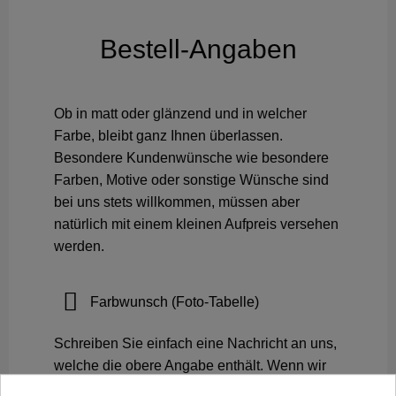
Bestell-Angaben
Ob in matt oder glänzend und in welcher
Farbe, bleibt ganz Ihnen überlassen.
Besondere Kundenwünsche wie besondere
Farben, Motive oder sonstige Wünsche sind
bei uns stets willkommen, müssen aber
natürlich mit einem kleinen Aufpreis versehen
werden.
Farbwunsch (Foto-Tabelle)
Schreiben Sie einfach eine Nachricht an uns,
welche die obere Angabe enthält. Wenn wir
innerhalb von 24h keinen Farbwunsch