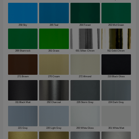
258 Sky
265 Teal
264 Forest
263 Mid Green
269 Shamrock
261 Grass
001 Silber-Chrom
911 Gold-Chrom
271 Brown
270 Cream
272 Almond
210 Black Gloss
311 Black Matt
292 Charcoal
226 Storm Grey
224 Dark Grey
221 Grey
220 Light Grey
200 White Gloss
301 White Matt