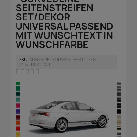
SEITENSTREIFEN
SET/DEKOR
UNIVERSAL PASSEND
MIT WUNSCHTEXT IN
WUNSCHFARBE
SKU
AD-SS-PERFORMANCE-STRIPES-
UNIVERSAL-WT




