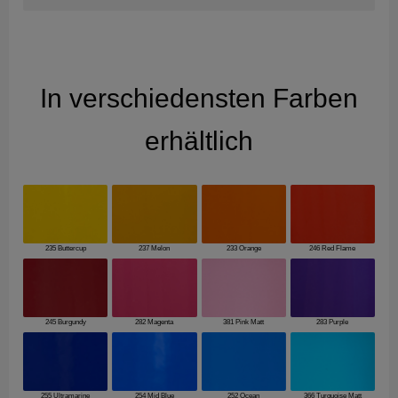
In verschiedensten Farben
erhältlich
235 Buttercup
237 Melon
233 Orange
246 Red Flame
245 Burgundy
282 Magenta
381 Pink Matt
283 Purple
255 Ultramarine
254 Mid Blue
252 Ocean
366 Turquoise Matt