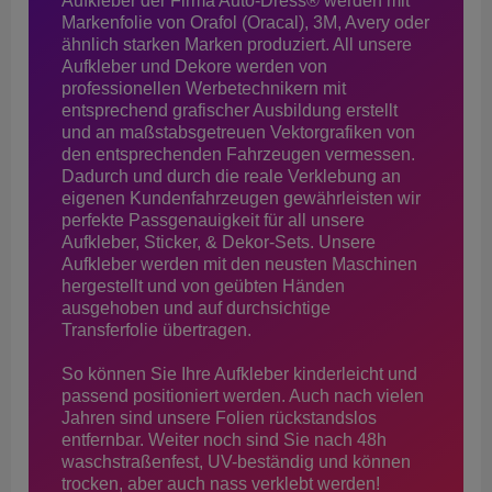
Aufkleber der Firma Auto-Dress® werden mit
Markenfolie von Orafol (Oracal), 3M, Avery oder
ähnlich starken Marken produziert. All unsere
Aufkleber und Dekore werden von
professionellen Werbetechnikern mit
entsprechend grafischer Ausbildung erstellt
und an maßstabsgetreuen Vektorgrafiken von
den entsprechenden Fahrzeugen vermessen.
Dadurch und durch die reale Verklebung an
eigenen Kundenfahrzeugen gewährleisten wir
perfekte Passgenauigkeit für all unsere
Aufkleber, Sticker, & Dekor-Sets. Unsere
Aufkleber werden mit den neusten Maschinen
hergestellt und von geübten Händen
ausgehoben und auf durchsichtige
Transferfolie übertragen.
So können Sie Ihre Aufkleber kinderleicht und
passend positioniert werden. Auch nach vielen
Jahren sind unsere Folien rückstandslos
entfernbar. Weiter noch sind Sie nach 48h
waschstraßenfest, UV-beständig und können
trocken, aber auch nass verklebt werden!