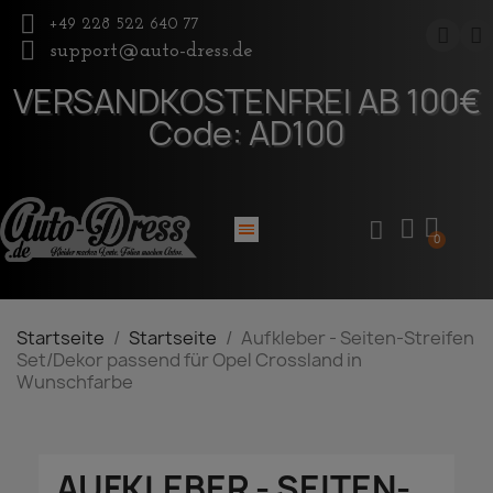
+49 228 522 640 77
support@auto-dress.de
VERSANDKOSTENFREI AB 100€
Code: AD100
Startseite
Startseite
Aufkleber - Seiten-Streifen
Set/Dekor passend für Opel Crossland in
Wunschfarbe
AUFKLEBER - SEITEN-