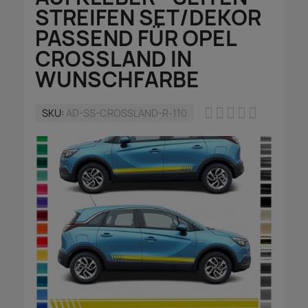
STREIFEN SET/DEKOR
PASSEND FÜR OPEL
CROSSLAND IN
WUNSCHFARBE





SKU
AD-SS-CROSSLAND-R-110