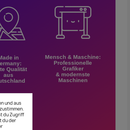
Mensch & Maschine:
Made in
Professionelle
ermany:
Grafiker
te Qualität
& modernste
aus
Maschinen
utschland
en und aus
uzustimmen.
t du Zugriff
t du der
er