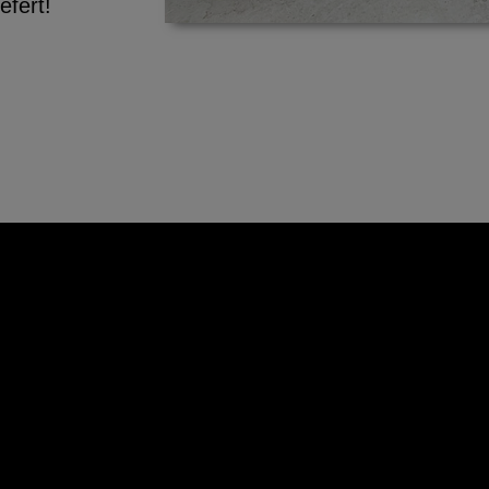
efert!