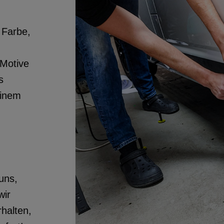
 Farbe,
Motive
s
einem
uns,
wir
halten,