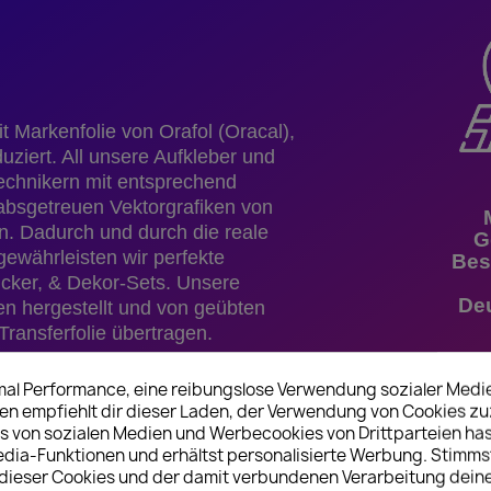
 Markenfolie von Orafol (Oracal),
ziert. All unsere Aufkleber und
echnikern mit entsprechend
tabsgetreuen Vektorgrafiken von
 Dadurch und durch die reale
G
ewährleisten wir perfekte
Bes
ticker, & Dekor-Sets. Unsere
De
n hergestellt und von geübten
ransferfolie übertragen.
nd passend positioniert werden.
imal Performance, eine reibungslose Verwendung sozialer Medi
 rückstandslos entfernbar. Weiter
 empfiehlt dir dieser Laden, der Verwendung von Cookies z
s von sozialen Medien und Werbecookies von Drittparteien has
 UV-beständig und können trocken,
edia-Funktionen und erhältst personalisierte Werbung. Stimms
ieser Cookies und der damit verbundenen Verarbeitung dein