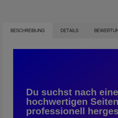
BESCHREIBUNG
DETAILS
BEWERTU
Du suchst nach ein
hochwertigen Seiten
professionell herges