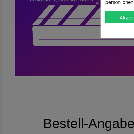
persönlichen
Akzep
Bestell-Angab