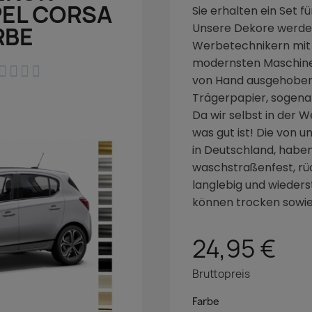
PEL CORSA
Sie erhalten ein Set f
Unsere Dekore werden
RBE
Werbetechnikern mit g
modernsten Maschine




von Hand ausgehoben
Trägerpapier, sogenan
Da wir selbst in der W
was gut ist! Die von u
in Deutschland, haben 
waschstraßenfest, rü
langlebig und wieder
können trocken sowie
24,95 €
Bruttopreis
Farbe