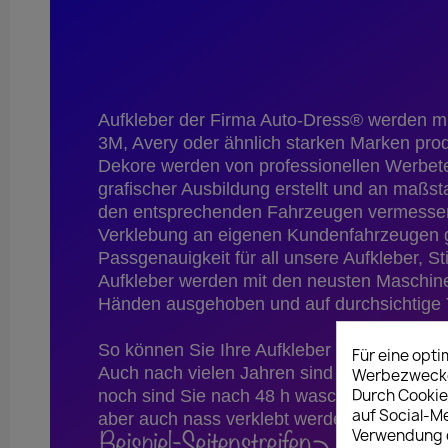
Aufkleber der Firma Auto-Dress® werden mit
3M, Avery oder ähnlich starken Marken produ
Dekore werden von professionellen Werbet
grafischer Ausbildung erstellt und an maßs
den entsprechenden Fahrzeugen vermessen.
Verklebung an eigenen Kundenfahrzeugen g
Passgenauigkeit für all unsere Aufkleber, S
Aufkleber werden mit den neusten Maschine
Händen ausgehoben und auf durchsichtige T
So können Sie Ihre Aufkleber kinderleicht u
Für eine opt
Auch nach vielen Jahren sind unsere Folien
Werbezwecken
Durch Cookie
noch sind Sie nach 48 h waschstraßenfest,
auf Social-M
aber auch nass verklebt werden!
Verwendung d