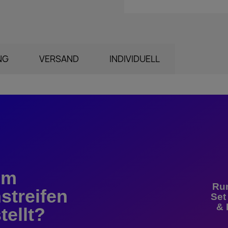
NG
VERSAND
INDIVIDUELL
em
Ru
streifen
Set
& 
tellt?