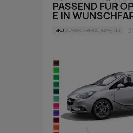
PASSEND FÜR O
E IN WUNSCHFA

SKU
AD-SS-OPEL-CORSA-E-110