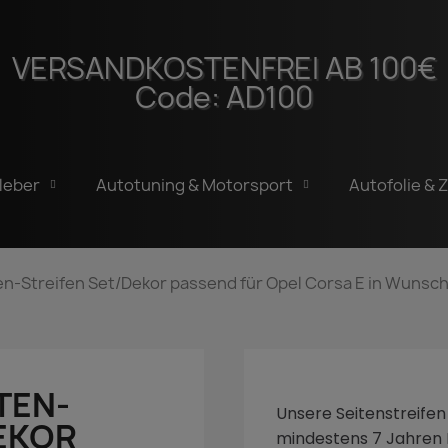
VERSANDKOSTENFREI AB 100€
Code: AD100
leber
Autotuning & Motorsport
Autofolie & 
ten-Streifen Set/Dekor passend für Opel Corsa E in Wunsc
TEN-
Unsere Seitenstreifen
EKOR
mindestens 7 Jahren H