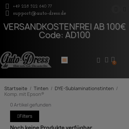
+49 228 522 640 77
support@auto-dress.de
VERSANDKOSTENFREI AB 100€
Komp. mit
Code: AD100
Epson®
Startseite
Tinten
DYE-Sublaminationstinten
Komp. mit Epson®
0 Artikel gefunden
Filters
Noch keine Produkte verfügbar