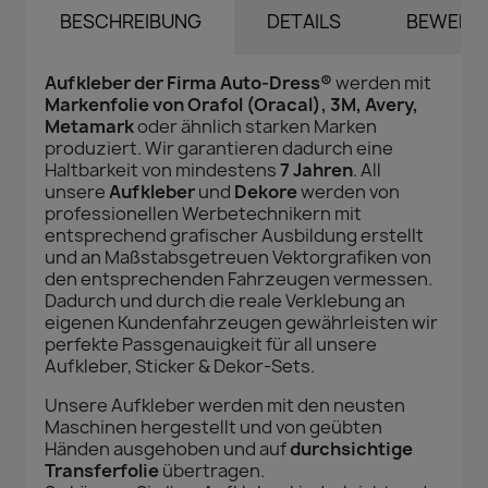
BESCHREIBUNG
DETAILS
BEWERT
Aufkleber der Firma Auto-Dress®
werden mit
Markenfolie von Orafol (Oracal), 3M, Avery,
Metamark
oder ähnlich starken Marken
produziert. Wir garantieren dadurch eine
Haltbarkeit von mindestens
7 Jahren
. All
unsere
Aufkleber
und
Dekore
werden von
professionellen Werbetechnikern mit
entsprechend grafischer Ausbildung erstellt
und an Maßstabsgetreuen Vektorgrafiken von
den entsprechenden Fahrzeugen vermessen.
Dadurch und durch die reale Verklebung an
eigenen Kundenfahrzeugen gewährleisten wir
perfekte Passgenauigkeit für all unsere
Aufkleber, Sticker & Dekor-Sets.
Unsere Aufkleber werden mit den neusten
Maschinen hergestellt und von geübten
Händen ausgehoben und auf
durchsichtige
Transferfolie
übertragen.