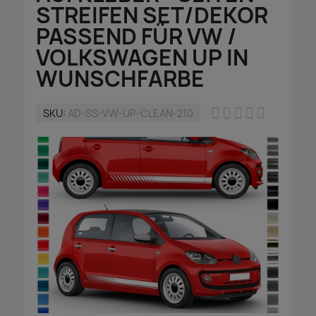
STREIFEN SET/DEKOR
PASSEND FÜR VW /
VOLKSWAGEN UP IN
WUNSCHFARBE





SKU
AD-SS-VW-UP-CLEAN-210