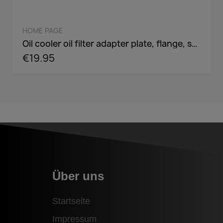
QUICK VIEW
HOME PAGE
Oil cooler oil filter adapter plate, flange, sandwich panel in AN8 / AN10 - incl. optional Adaper screw: 3/4-16,M18,M20,M22
€19.95
Über uns
Startseite
Impressum