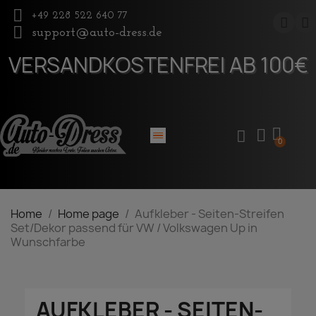
+49 228 522 640 77
support@auto-dress.de
VERSANDKOSTENFREI AB 100€
Home
Home page
Aufkleber - Seiten-Streifen
Set/Dekor passend für VW / Volkswagen Up in
Wunschfarbe
AUFKLEBER - SEITEN-