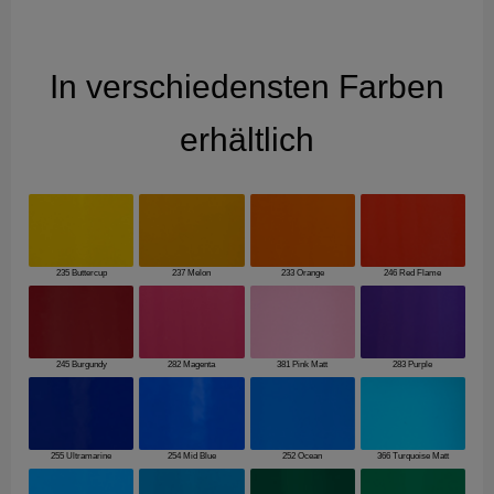
In verschiedensten Farben
erhältlich
235 Buttercup
237 Melon
233 Orange
246 Red Flame
245 Burgundy
282 Magenta
381 Pink Matt
283 Purple
255 Ultramarine
254 Mid Blue
252 Ocean
366 Turquoise Matt