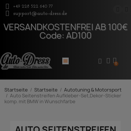
+49 228 522 640 77
support@auto-dress.de
VERSANDKOSTENFREI AB 100€
Code: AD100
Startseite
Startseite
Autotuning & Motorsport
Auto Seitenstreifen Aufkleber-Set,Dekor-Sticker
komp. mit BMW in Wunschfarbe
AUTO SEITENSTREIFEN