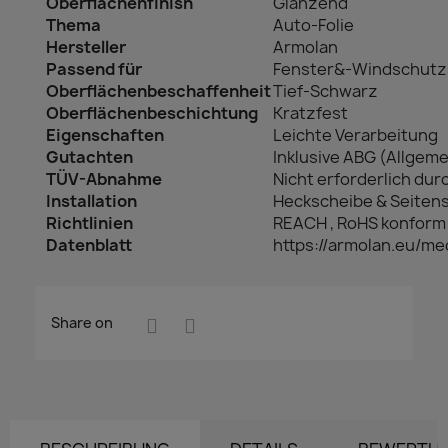
Oberflächenfinish
Glänzend
Thema
Auto-Folie
Hersteller
Armolan
Passend für
Fenster&-Windschutz
Oberflächenbeschaffenheit
Tief-Schwarz
Oberflächenbeschichtung
Kratzfest
Eigenschaften
Leichte Verarbeitung
Gutachten
Inklusive ABG (Allge
TÜV-Abnahme
Nicht erforderlich du
Installation
Heckscheibe & Seitens
Richtlinien
REACH , RoHS konform
Datenblatt
https://armolan.eu/m
Share on