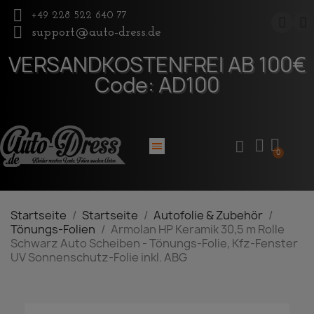
+49 228 522 640 77
support@auto-dress.de
VERSANDKOSTENFREI AB 100€
Code: AD100
Startseite
Startseite
Autofolie & Zubehör
Tönungs-Folien
Armolan HP Keramik 30,5 m Rolle
Schwarz Auto Scheiben - Tönungs-Folie, Kfz-Fenster
UV Sonnenschutz-Folie inkl. ABG