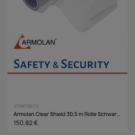
QUICK VIEW
STARTSEITE
Armolan Clear Shield 30,5 m Rolle Schwarz Auto Scheiben - Tönungs-Folie, Kfz-Fenster UV Sonnenschutz-Folie inkl. ABG
150,82 €