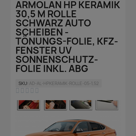
ARMOLAN HP KERAMIK
30,5 M ROLLE
SCHWARZ AUTO
SCHEIBEN -
TÖNUNGS-FOLIE, KFZ-
FENSTER UV
SONNENSCHUTZ-
FOLIE INKL. ABG
SKU
AD-AL-HPKERAMIK-ROLLE-05-1,52




