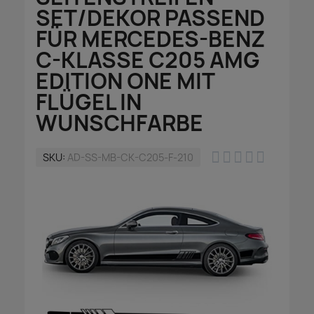
SET/DEKOR PASSEND
FÜR MERCEDES-BENZ
C-KLASSE C205 AMG
EDITION ONE MIT
FLÜGEL IN
WUNSCHFARBE





SKU
AD-SS-MB-CK-C205-F-210