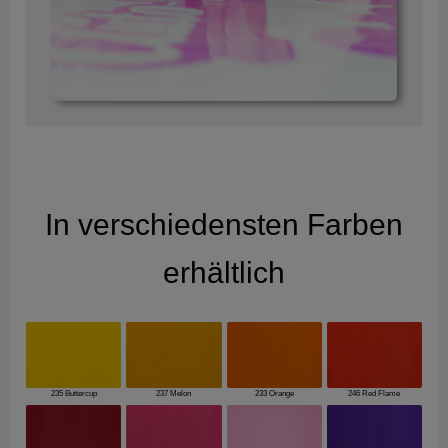
In verschiedensten Farben
erhältlich
235 Buttercup
237 Melon
233 Orange
246 Red Flame