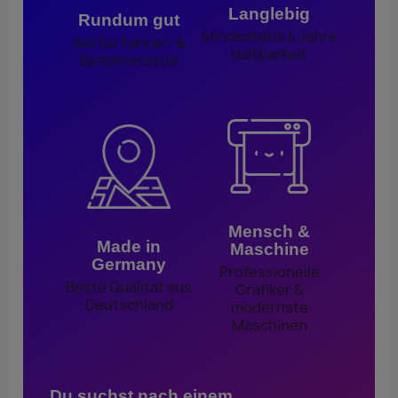
Langlebig
Rundum gut
Mindestens 4 Jahre
Set für Fahrer- &
Haltbarkeit
Beifahrerseite
Mensch &
Made in
Maschine
Germany
Professionelle
Beste Qualität aus
Grafiker &
Deutschland
modernste
Maschinen
Du suchst nach einem