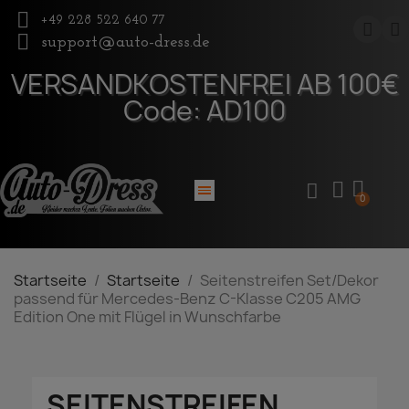
+49 228 522 640 77
support@auto-dress.de
VERSANDKOSTENFREI AB 100€
Code: AD100
Startseite
Startseite
Seitenstreifen Set/Dekor
passend für Mercedes-Benz C-Klasse C205 AMG
Edition One mit Flügel in Wunschfarbe
SEITENSTREIFEN