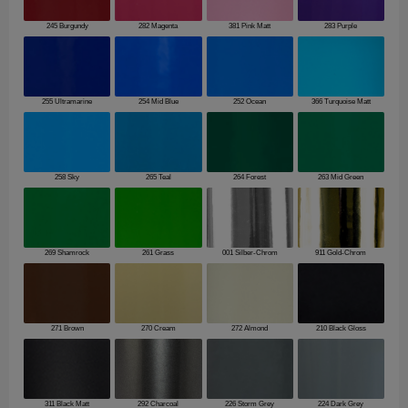
245 Burgundy
282 Magenta
381 Pink Matt
283 Purple
255 Ultramarine
254 Mid Blue
252 Ocean
366 Turquoise Matt
258 Sky
265 Teal
264 Forest
263 Mid Green
269 Shamrock
261 Grass
001 Silber-Chrom
911 Gold-Chrom
271 Brown
270 Cream
272 Almond
210 Black Gloss
311 Black Matt
292 Charcoal
226 Storm Grey
224 Dark Grey