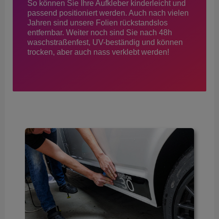
So können Sie Ihre Aufkleber kinderleicht und
passend positioniert werden. Auch nach vielen
Jahren sind unsere Folien rückstandslos
entfernbar. Weiter noch sind Sie nach 48h
waschstraßenfest, UV-beständig und können
trocken, aber auch nass verklebt werden!