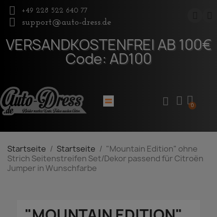
+49 228 522 640 77
support@auto-dress.de
VERSANDKOSTENFREI AB 100€
Code: AD100
Startseite
Startseite
"Mountain Edition" ohne
Strich Seitenstreifen Set/Dekor passend für Citroën
Jumper in Wunschfarbe
"MOUNTAIN EDITION"