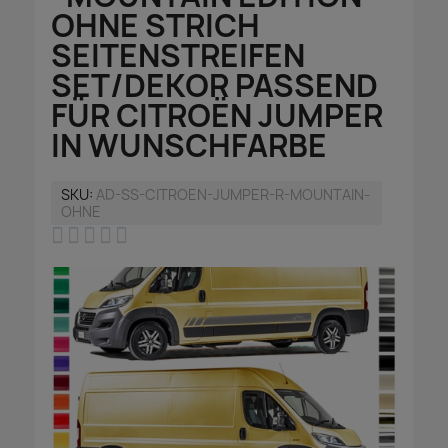
OHNE STRICH
SEITENSTREIFEN
SET/DEKOR PASSEND
FÜR CITROËN JUMPER
IN WUNSCHFARBE
SKU
AD-SS-CITROEN-JUMPER-R-MOUNTAIN-
OHNE




