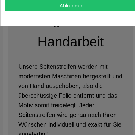
Ablehnen
Hergestellt in
Handarbeit
Unsere Seitenstreifen werden mit
modernsten Maschinen hergestellt und
von Hand ausgehoben, also die
überschüssige Folie entfernt und das
Motiv somit freigelegt. Jeder
Seitenstreifen wird genau nach Ihren
Wünschen individuell und exakt für Sie
angefertigt!