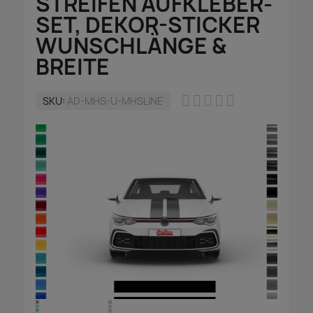
STREIFEN AUFKLEBER-
SET, DEKOR-STICKER
WUNSCHLÄNGE &
BREITE





SKU
AD-MHS-U-MHSLINE