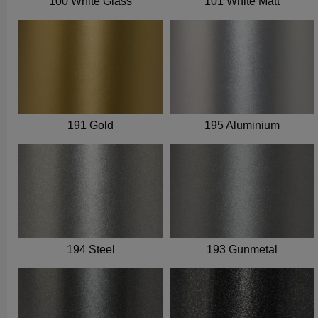
100 White Glass
101 White Matt
191 Gold
195 Aluminium
194 Steel
193 Gunmetal