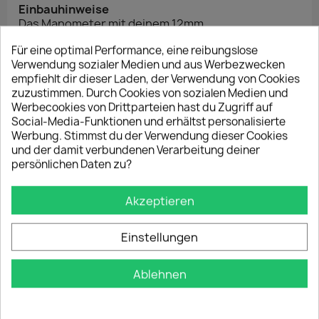
Einbauhinweise
Das Manometer mit deinem 12mm
Drehmomentschlüssel fest ziehen. Nicht per Hand
Für eine optimal Performance, eine reibungslose
fest ziehen oder am Manometer drehen, dies kann
Verwendung sozialer Medien und aus Werbezwecken
zur Beschädigung des Manometers führen. Nach
empfiehlt dir dieser Laden, der Verwendung von Cookies
Möglichkeit sollte das Gerät wegen der Vibrationen
zuzustimmen. Durch Cookies von sozialen Medien und
auch nicht direkt am Motor montiert werden, da
Werbecookies von Drittparteien hast du Zugriff auf
dies auf Dauer zu Schäden/Ungenauigkeiten
Social-Media-Funktionen und erhältst personalisierte
führen kann
Werbung. Stimmst du der Verwendung dieser Cookies
und der damit verbundenen Verarbeitung deiner
persönlichen Daten zu?
Technische Daten
Material: Poliertes Edelstahl
Akzeptieren
Durchmesser: 41,2mm
Durchmesser Außenring: 47,5mm
Gewinde: 1/8 NPT
Einstellungen
Ablehnen
DAS KÖNNTE DIR AUCH