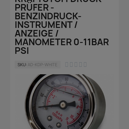
PRÜFER -
BENZINDRUCK-
INSTRUMENT /
ANZEIGE /
MANOMETER 0-11BAR
PSI





SKU
AD-KDP-WHITE