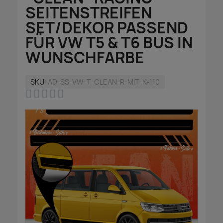
SEITENSTREIFEN
SET/DEKOR PASSEND
FÜR VW T5 & T6 BUS IN
WUNSCHFARBE
SKU
AD-SS-VW-T-CLEAN-R-MIT-K-110




