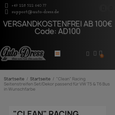
+49 228 522 640 77
support@auto-dress.de
VERSANDKOSTENFREI AB 100€
Code: AD100
Startseite
Startseite
"Clean" Racing
Seitenstreifen Set/Dekor passend für VW T5 & T6 Bus
in Wunschfarbe
"CLEAN" RACING