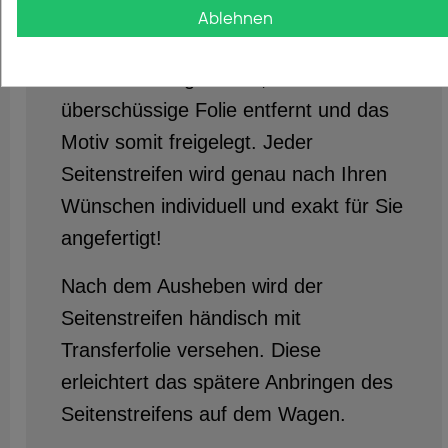
Unsere Seitenstreifen werden mit
Ablehnen
modernsten Maschinen hergestellt und
von Hand ausgehoben, also die
überschüssige Folie entfernt und das
Motiv somit freigelegt. Jeder
Seitenstreifen wird genau nach Ihren
Wünschen individuell und exakt für Sie
angefertigt!
Nach dem Ausheben wird der
Seitenstreifen händisch mit
Transferfolie versehen. Diese
erleichtert das spätere Anbringen des
Seitenstreifens auf dem Wagen.