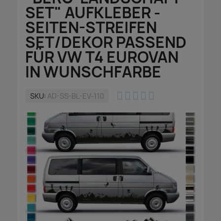
SET" AUFKLEBER -
SEITEN-STREIFEN
SET/DEKOR PASSEND
FÜR VW T4 EUROVAN
IN WUNSCHFARBE





SKU
AD-SS-BL-EV-110