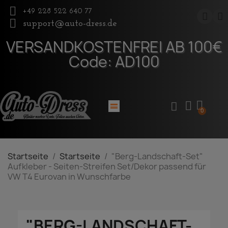
+49 228 522 640 77
support@auto-dress.de
VERSANDKOSTENFREI AB 100€
Code: AD100
Startseite
Startseite
"Berg-Landschaft-Set"
Aufkleber - Seiten-Streifen Set/Dekor passend für
VW T4 Eurovan in Wunschfarbe
"BERG-LANDSCHAFT-