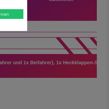
hnen
Fahrer und 1x Beifahrer), 1x Heckklappen-Streif