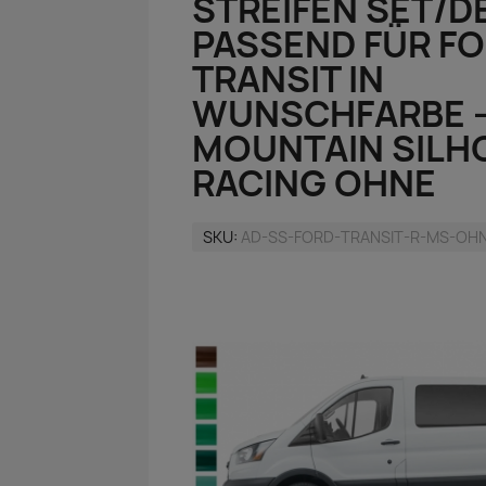
STREIFEN SET/D
PASSEND FÜR F
TRANSIT IN
WUNSCHFARBE -
MOUNTAIN SILH
RACING OHNE
SKU
AD-SS-FORD-TRANSIT-R-MS-OHN