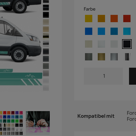
Farbe
For
Kompatibel mit
Ford