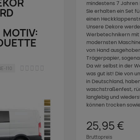
EKOR
mindestens 7 Jahren H
ORD
Sie erhalten ein Set f
einen Heckklappenstr
Unsere Dekore werden
 MOTIV:
Werbetechnikern mit g
OUETTE
modernsten Maschine
von Hand ausgehoben
Trägerpapier, sogenan
Da wir selbst in der W





E-110
was gut ist! Die von u
in Deutschland, haben 
waschstraßenfest, rü
langlebig und wieder
können trocken sowie
25,95 €
Bruttopreis