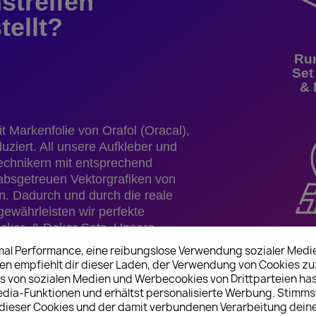
streifen
tellt?
Ru
Set
& 
 Markenfolie von Orafol (Oracal),
ziert. All unsere Aufkleber und
echnikern mit entsprechend
tabsgetreuen Vektorgrafiken von
 Dadurch und durch die reale
ewährleisten wir perfekte
ticker, & Dekor-Sets. Unsere
n hergestellt und von geübten
imal Performance, eine reibungslose Verwendung sozialer Medi
ransferfolie übertragen.
 empfiehlt dir dieser Laden, der Verwendung von Cookies z
G
s von sozialen Medien und Werbecookies von Drittparteien has
Bes
edia-Funktionen und erhältst personalisierte Werbung. Stimms
nd passend positioniert werden.
ieser Cookies und der damit verbundenen Verarbeitung dein
 rückstandslos entfernbar. Weiter
De