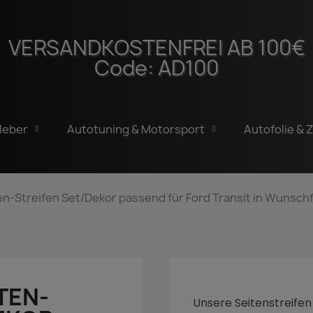
VERSANDKOSTENFREI AB 100€
Code: AD100
leber
Autotuning & Motorsport
Autofolie & 
en-Streifen Set/Dekor passend für Ford Transit in Wunschf
TEN-
Unsere Seitenstreifen