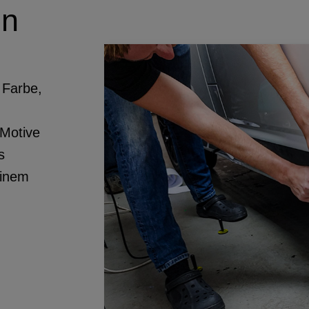
en
 Farbe,
Motive
s
einem