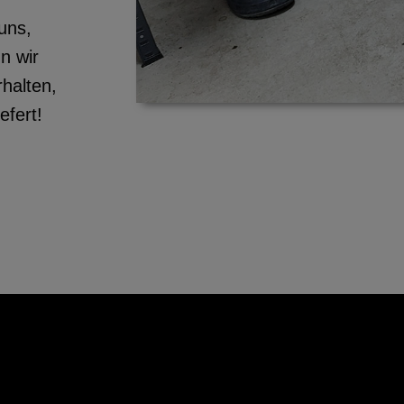
uns,
n wir
halten,
efert!