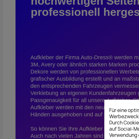
hochwertigen Seiten
professionell herges
Aufkleber der Firma Auto-Dress® werden mit
3M, Avery oder ähnlich starken Marken produ
Dekore werden von professionellen Werbet
grafischer Ausbildung erstellt und an maßs
den entsprechenden Fahrzeugen vermessen.
Verklebung an eigenen Kundenfahrzeugen g
Passgenauigkeit für all unsere Aufkleber, S
Aufkleber werden mit den neusten Maschine
Für eine opt
Händen ausgehoben und auf durchsichtige T
Werbezwecken
Durch Cookie
auf Social-M
So können Sie Ihre Aufkleber kinderleicht u
Verwendung d
Auch nach vielen Jahren sind unsere Folien