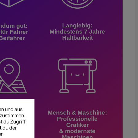
Langlebig:
ndum gut:
Mindestens 7 Jahre
 für Fahrer
Haltbarkeit
Beifahrer
en und aus
Made in
Mensch & Maschine:
uzustimmen.
ermany:
Professionelle
t du Zugriff
te Qualität
Grafiker
t du der
aus
& modernste
er
utschland
Maschinen