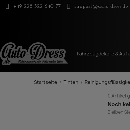
+49 228 522 640 77
support@auto-dress.de
D
Re
Fahrzeugdekore & Aufk
Startseite
Tinten
Reinigungsflüssigke
0 Artikel
Noch ke
Bleiben Si