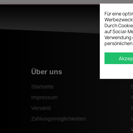
Für eine opt
Werbezwecken
Durch Cookie
auf Social-M
Verwendung d
persönlichen
Akzep
Über uns
Startseite
Impressum
Versand
Zahlungsmöglichkeiten