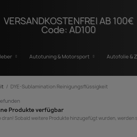
YE-Sublaminati
VERSANDKOSTENFREI AB 100€
Code: AD100
inigungsflüssigk
leber
Autotuning & Motorsport
Autofolie & 
it
DYE-Sublamination Reinigungsflüssigkeit
 gefunden
ine Produkte verfügbar
e dran! Sobald weitere Produkte hinzugefügt wurden, werden s