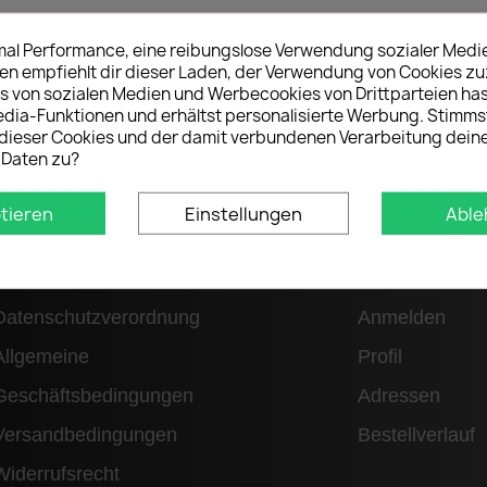
imal Performance, eine reibungslose Verwendung sozialer Medi
 empfiehlt dir dieser Laden, der Verwendung von Cookies z
s von sozialen Medien und Werbecookies von Drittparteien has
edia-Funktionen und erhältst personalisierte Werbung. Stimms
ieser Cookies und der damit verbundenen Verarbeitung dein
 Daten zu?
tieren
Einstellungen
Able
Informationen
Kundenbe
Datenschutzverordnung
Anmelden
Allgemeine
Profil
Geschäftsbedingungen
Adressen
Versandbedingungen
Bestellverlauf
Widerrufsrecht