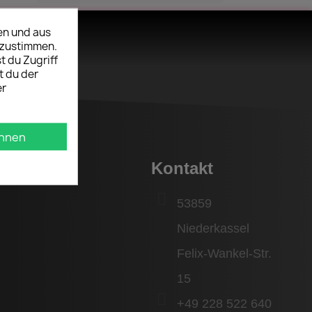
en und aus
uzustimmen.
t du Zugriff
t du der
er
hnen
reich
Kontakt
53859
Niederkassel
Felix-Wankel-Str.
15
+49 228 522 640